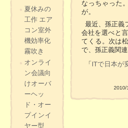
なっちゃった
夏休みの
が。
工作 エア
最近、孫正義
コン室外
会社を選べと言
機効率化
てくる。次は松
で、孫正義関連
霧吹き
オンライ
「
ITで日本が
ン会議向
けオーバ
2010/
ーヘッ
ド・オー
プインイ
ヤー型