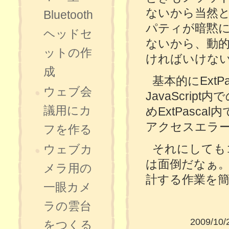
ないから当然と
Bluetooth
パティが暗黙
ヘッドセ
ないから、動
ットの作
ければいけな
成
基本的にExt
ウェブ会
JavaScri
議用にカ
めExtPasca
アクセスエラ
フを作る
それにしても
ウェブカ
は面倒だなぁ。
メラ用の
計する作業を
一眼カメ
ラの雲台
2009/10/
をつくる