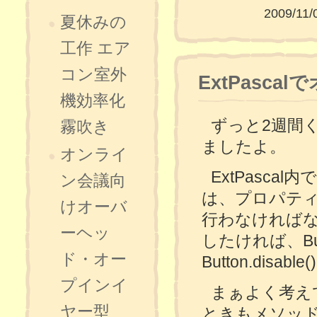
2009/11/
夏休みの
工作 エア
コン室外
ExtPasc
機効率化
ずっと2週間
霧吹き
ましたよ。
オンライ
ExtPasc
ン会議向
は、プロパテ
けオーバ
行わなければ
ーヘッ
したければ、Butto
ド・オー
Button.di
プインイ
まぁよく考えてみ
ヤー型
ときもメソッ