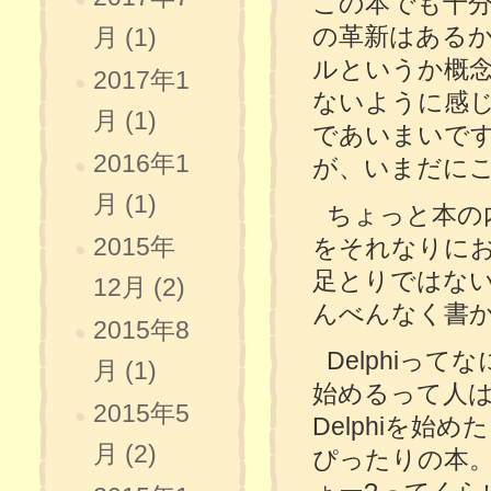
この本でも十分事
の革新はある
月 (1)
ルというか概
2017年1
ないように感じて
月 (1)
であいまいですが)
2016年1
が、いまだに
月 (1)
ちょっと本の内
2015年
をそれなりに
足とりではない
12月 (2)
んべんなく書か
2015年8
Delphiって
月 (1)
始めるって人
2015年5
Delphiを始め
月 (2)
ぴったりの本。