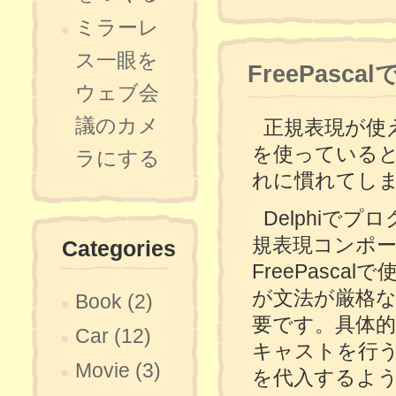
ミラーレ
ス一眼を
FreePasca
ウェブ会
議のカメ
正規表現が使え
を使っている
ラにする
れに慣れてし
Delphiで
規表現コンポ
Categories
FreePasca
が文法が厳格
Book (2)
要です。具体
Car (12)
キャストを行
Movie (3)
を代入するよ