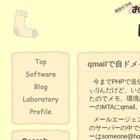
qmailで自ドメ
今までPHPで
ぃ!)んだけど、
たのでメモ。環境は
ーのMTAにqmail
メールエージェ
のサーバーの中で処
ーは
someone@ho