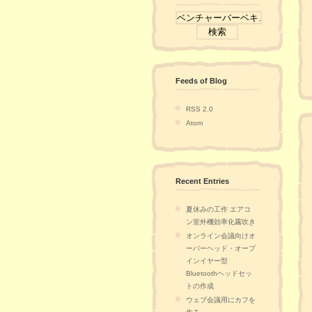
Feeds of Blog
RSS 2.0
Atom
Recent Entries
夏休みの工作 エアコ
ン室外機効率化霧吹き
オンライン会議向けオ
ーバーヘッド・オープ
インイヤー型
Bluetoothヘッドセッ
トの作成
ウェブ会議用にカフを