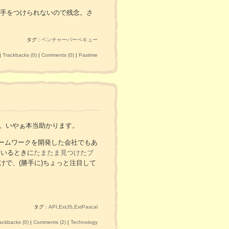
手をつけられないので残念。さ
タグ :
ベンチャーバーベキュー
|
Trackbacks (0)
|
Comments (0)
|
Pastime
です。いやぁ本当助かります。
のフレームワークを開発した会社でもあ
ているときに
たまたま見つけたブ
だけで、(勝手に)ちょっと注目して
タグ :
API
,
ExtJS
,
ExtPascal
ackbacks (0)
|
Comments (2)
|
Technology