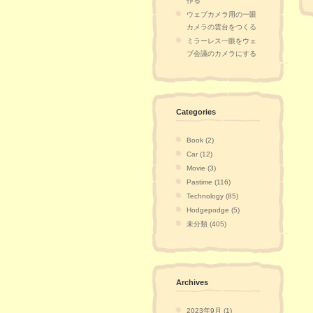
作る
ウェブカメラ用の一眼
カメラの雲台をつくる
ミラーレス一眼をウェ
ブ会議のカメラにする
Categories
Book (2)
Car (12)
Movie (3)
Pastime (116)
Technology (85)
Hodgepodge (5)
未分類 (405)
Archives
2023年9月 (1)