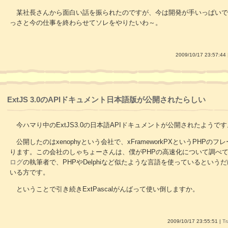
某社長さんから面白い話を振られたのですが、今は開発が手いっぱいで
っさと今の仕事を終わらせてソレをやりたいわ～。
2009/10/17 23:57:44 
ExtJS 3.0のAPIドキュメント日本語版が公開されたらしい
今ハマり中のExtJS3.0の日本語APIドキュメントが公開されたよう
公開したのはxenophyという会社で、xFrameworkPXというPHP
ります。この会社のしゃちょーさんは、僕がPHPの高速化について調べ
ログ
の執筆者で、PHPやDelphiなど似たような言語を使っているという
いる方です。
ということで引き続きExtPascalがんばって使い倒しますか。
2009/10/17 23:55:51 |
Tr