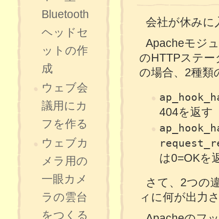
Bluetooth
会社が休みに
ヘッドセ
Apacheモジ
ットの作
のHTTPステ
成
の場合、2種類
ウェブ会
ap_hook_h
議用にカ
404を返す
フを作る
ap_hook_h
ウェブカ
request_r
は0=OKを
メラ用の
一眼カメ
さて、2つの
ィに何が出力
ラの雲台
をつくる
Apache