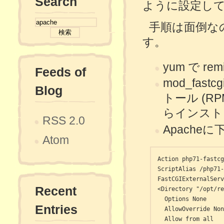
Search
ように設定し
手順は面倒な
す。
yum で r
Feeds of
mod_fas
Blog
トール (R
らインスト
RSS 2.0
Apache
Atom
Action php71-fastcg
ScriptAlias /php71-
FastCGIExternalServ
Recent
<Directory "/opt/re
  Options None

Entries
  AllowOverride None
  Allow from all
