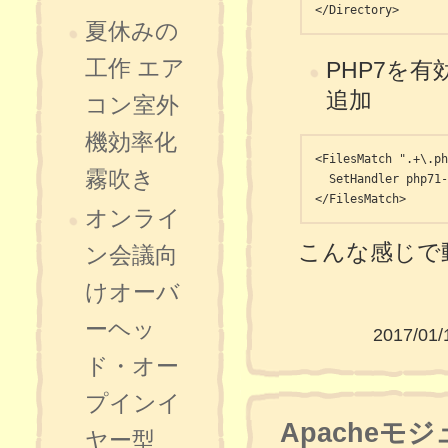
夏休みの
工作 エア
PHP7を
追加
コン室外
機効率化
<FilesMatch ".+\.ph
霧吹き
  SetHandler php71-
オンライ
こんな感じで
ン会議向
けオーバ
ーヘッ
2017/01/
ド・オー
プインイ
Apacheモ
ヤー型