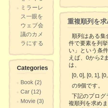
ミラーレ
ス一眼を
重複順列を求める
ウェブ会
議のカメ
順列はある集
件で要素を列挙
ラにする
い」という条
えば、0から2ま
は、
Categories
[0, 0], [0, 1], [0,
Book (2)
の9個です。
Car (12)
下記のプログ
Movie (3)
複順列を求め