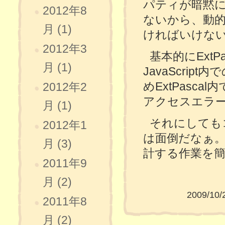
パティが暗黙
2012年8
ないから、動
月 (1)
ければいけな
2012年3
基本的にExt
月 (1)
JavaScri
めExtPasca
2012年2
アクセスエラ
月 (1)
それにしても
2012年1
は面倒だなぁ。
月 (3)
計する作業を
2011年9
月 (2)
2009/10/
2011年8
月 (2)