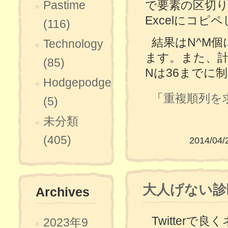
で要素の区切
Pastime
Excelにコピ
(116)
結果はN^M
Technology
ます。また、計算
(85)
Nは36までに
Hodgepodge
「
重複順列を求め
(5)
未分類
(405)
2014/04/
大人げない診
Archives
Twitter
2023年9