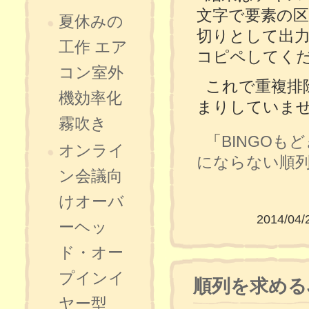
文字で要素の
夏休みの
切りとして出力さ
工作 エア
コピペしてく
コン室外
これで重複排
機効率化
まりしていま
霧吹き
「
BINGOも
オンライ
にならない順
ン会議向
けオーバ
2014/04/
ーヘッ
ド・オー
プインイ
順列を求めるJa
ヤー型