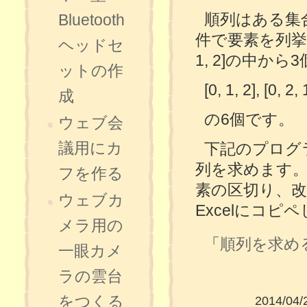
順列はある集
Bluetooth
件で要素を列挙
ヘッドセ
1, 2]の中か
ットの作
[0, 1, 2], [0, 2, 
成
の6個です。
ウェブ会
議用にカ
下記のプログ
列を求めます
フを作る
素の区切り、
ウェブカ
Excelにコピ
メラ用の
「
順列を求めるJa
一眼カメ
ラの雲台
をつくる
2014/04/