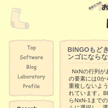
BINGOも
ンゴにならな
NxNの行列
の要素には0か
重複しないよ
れています。B
らNxN-1ま
ムに選択し、